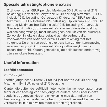
Speciale uitrusting/optionele extra's:
Zittingverhoger: 6EUR per dag Maximum 30 EUR Inclusief 21%
belasting; Op verzoek Babystoel: 6EUR per dag Maximum 30 EUR
Inclusief 21% belasting; Op verzoek Kinderzitje: 13EUR per dag
Maximum 60 EUR Inclusief 21% belasting; Op verzoek GPS: 16EUR
per dag Maximum 190 EUR Inclusief 21% belasting; Op verzoek
Speciale uitrusting/optionele extra's kunnen tijdens de boeking
worden aangevraagd, maar maken geen deel uit van de huurprijs.
Ze worden in lokale valuta betaald aan de verhuurbalie.
Voorwaarden van optionele extra's Houd rekening met het
volgende: De prijs van optionele extra's kan zonder kennisgeving
worden gewijzigd. Optionele extra's zijn afhankelijk van de
beschikbaarheid. Kosten gemaakt bij de balie kunnen onderhevig
zijn aan lokale toeslagen.
Useful Information
Leeftijd bestuurder
25 tot 72 jaar
Leeftijd jonge bestuurders: 21 tot 24 jaar Kosten 20EUR per dag
Maximum 194 EUR Inclusief 21% belasting
Klanten die buiten de leeftijdslimieten vallen kunnen geen auto huren
tenzij er een toeslag voor een jonge of oudere bestuurder in deze
sectie is opgegeven. Houdt u er rekening mee dat, indien van
toepassing, deze toeslag in de huurprijs wordt verwerkt en aan de
verhuurbalie in lokale valuta moet worden afgerekend.