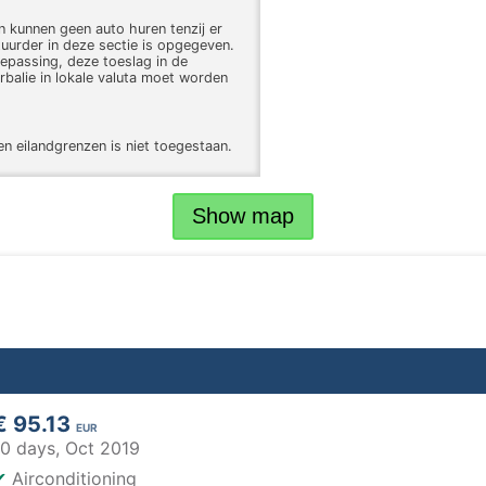
len kunnen geen auto huren tenzij er
uurder in deze sectie is opgegeven.
oepassing, deze toeslag in de
rbalie in lokale valuta moet worden
en eilandgrenzen is niet toegestaan.
Show map
€ 95.13
EUR
10 days,
Oct 2019
✔
Airconditioning