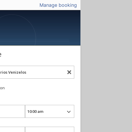
Manage booking
e
ion