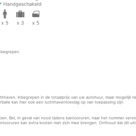
✔
Handgeschakeld
x 5
x 3
x 5
 inbegrepen.
hthaven. Inbegrepen in de totaalprijs van uw autohuur, maar mogelijk t
urbalie kan hier ook een luchthaventoeslag op van toepassing zijn.
pen. Bel, in geval van nood tijdens kantooruren, naar het nummer verst
kantooruren kan extra kosten met zich mee brengen. Onthoud dat dit ui