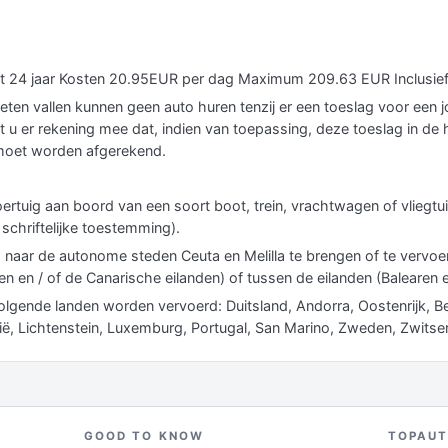
tot 24 jaar Kosten 20.95EUR per dag Maximum 209.63 EUR Inclusief
imieten vallen kunnen geen auto huren tenzij er een toeslag voor een
 u er rekening mee dat, indien van toepassing, deze toeslag in de 
a moet worden afgerekend.
oertuig aan boord van een soort boot, trein, vrachtwagen of vliegtui
 schriftelijke toestemming).
 naar de autonome steden Ceuta en Melilla te brengen of te vervoe
en en / of de Canarische eilanden) of tussen de eilanden (Balearen e
volgende landen worden vervoerd: Duitsland, Andorra, Oostenrijk, B
alië, Lichtenstein, Luxemburg, Portugal, San Marino, Zweden, Zwitser
GOOD TO KNOW
TOPAU