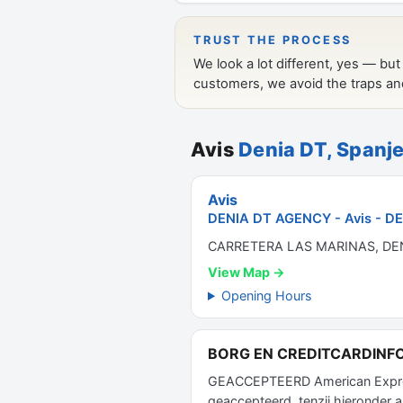
Avis
Denia DT, Spanj
Avis
DENIA DT AGENCY - Avis - DE
CARRETERA LAS MARINAS, DEN
View Map →
Opening Hours
BORG EN CREDITCARDINF
GEACCEPTEERD American Express,
geaccepteerd, tenzij hieronder 