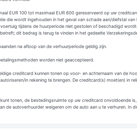
aal EUR 100 tot maximaal EUR 600 gereserveerd op uw creditcard
ie die wordt ingehouden in het geval van schade aan/diefstal van h
 voertuig tijdens de huurperiode niet gestolen of beschadigd wordt
o betreft; dit bedrag is terug te vinden in het gedeelte Verzekeringsd
maanden na afloop van de verhuurperiode geldig zijn.
talingsmethoden worden niet geaccepteerd.
geldige creditcard kunnen tonen op voor- en achternaam van de ho
oriseren/in rekening te brengen. De creditcard(s) moet(en) in relië
d kunt tonen, de bestedingsruimte op uw creditcard onvoldoende is,
an de autoverhuurder weigeren om de auto aan u te verhuren. In d