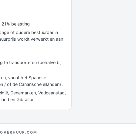
 21% belasting
 jonge of oudere bestuurder in
huurprijs wordt verwerkt en aan
g te transporteren (behalve bij
ren, vanaf het Spaanse
n / of de Canarische eilanden) .
elgië, Denemarken, Vaticaanstad,
land en Gibraltar.
TOVERHUUR.COM